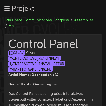
Zur Navigation
Projekt
Zum Inhalt
Zum Footer
39th Chaos Communications Congress
Assemblies
Art
Control Panel
Art
C3NAV
INTERACTIVE
ARTNPLAY
INTERACTIVE_INSTALLATION
HAPTIC_GAME_ENGINE
Artist Name: Dachboden e.V.
Genre: Haptic Game Engine
Das Control Panel ist ein großes interaktives
Steuerpult voller Schalter, Hebel und Anzeigen. In
10-minütigen "Power Cycles" müssen spontane