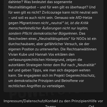
dahinter? Was bedeutet das sogenannte
Neutralitätsgebot – und für wen gilt es überhaupt? Und
für wen gilt es nicht? Zivilcourage kann nicht neutral sein
– und soll es auch nicht sein. Genauso wie AfD-Hetze
gegen Migrant
innen nicht „neutral“ ist, ist die Kritik
menschenfeindlicher Äußerungen nicht nur legitim,
sondern Pflicht demokratischer Bürger
innen. Das
Beschwören eines „Neutralitätsgebots“ für NGOs ist ein
durchschaubarer, aber gefährlicher Versuch, sie der
eigenen Position zu unterwerfen. Die Rechtsanwältinnen
Vivian Kube und Hannah Vos erklären den
verfassungsrechtlichen Hintergrund, zeigen die
autoritären Strategien hinter dem Ruf nach „Neutralität“
auf und geben Tipps, wie man sich dagegen wehren
kann. Sie engagieren sich im Projekt Gegenrechtschutz,
um demokratische Prinzipien und Betroffene vor
rechtlichen Angriffen zu verteidigen.
Impressum/Datenschutz
Kontakt zu den
Prinzipien
Hilfe vor
Teams
Ort