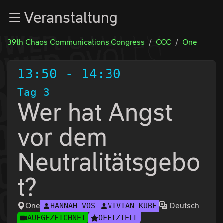
Zur Navigation
Veranstaltung
Zum Inhalt
Zum Footer
39th Chaos Communications Congress
CCC
One
13:50
-
14:30
Tag 3
Wer hat Angst
vor dem
Neutralitätsgebo
t?
One
Deutsch
HANNAH VOS
VIVIAN KUBE
AUFGEZEICHNET
OFFIZIELL