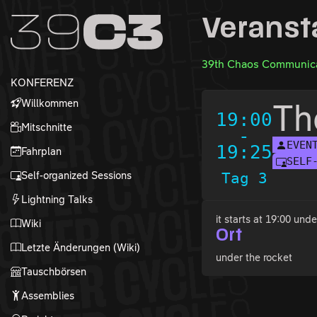
Zur Navigation
Veranst
Zum Inhalt
Zum Footer
39th Chaos Communica
KONFERENZ
Willkommen
Th
19:00
Mitschnitte
-
EVEN
19:25
Fahrplan
SELF
Self-organized Sessions
Tag 3
Lightning Talks
it starts at 19:00 und
Wiki
Ort
Letzte Änderungen (Wiki)
under the rocket
Tauschbörsen
Assemblies