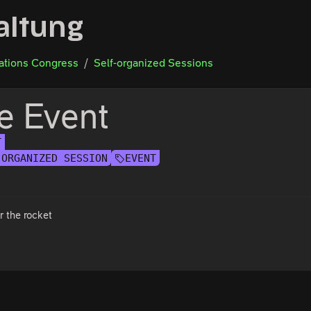
altung
tions Congress
Self-organized Sessions
e Event
T
-ORGANIZED SESSION
EVENT
er the rocket