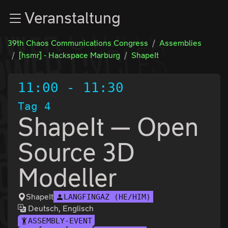
Zur Navigation
Veranstaltung
Zum Inhalt
Zum Footer
39th Chaos Communications Congress
Assemblies
[hsmr] - Hackspace Marburg
ShapeIt
11:00
-
11:30
Tag 4
ShapeIt — Open
Source 3D
Modeller
ShapeIt
LANGFINGAZ (HE/HIM)
Deutsch, Englisch
ASSEMBLY-EVENT