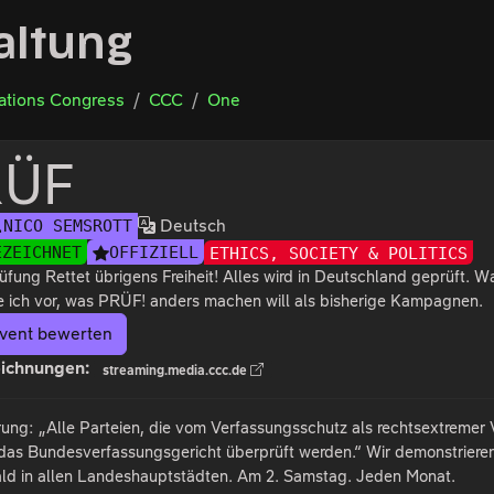
altung
tions Congress
CCC
One
RÜF
Deutsch
NICO SEMSROTT
EZEICHNET
OFFIZIELL
ETHICS, SOCIETY & POLITICS
fung Rettet übrigens Freiheit! Alles wird in Deutschland geprüft. 
le ich vor, was PRÜF! anders machen will als bisherige Kampagnen.
vent bewerten
ichnungen:
streaming.media.ccc.de
ung: „Alle Parteien, die vom Verfassungsschutz als rechtsextremer V
 das Bundesverfassungsgericht überprüft werden.“ Wir demonstrieren
d in allen Landeshauptstädten. Am 2. Samstag. Jeden Monat.