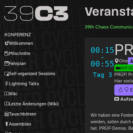
Zur Navigation
Veranst
Zum Inhalt
Zum Footer
39th Chaos Communica
KONFERENZ
Willkommen
P
00:15
Mitschnitte
-
One
00:55
Fahrplan
AUFG
Self-organized Sessions
Tag 3
PRÜF! Prü
Hier stel
Lightning Talks
E
Wiki
Aufze
Letzte Änderungen (Wiki)
Tauschbörsen
Wir haben eine Forder
werden, sollen durch
Assemblies
hat. PRÜF-Demos. Bal