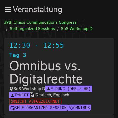
Zur Navigation
Veranstaltung
Zum Inhalt
Zum Footer
39th Chaos Communications Congress
Self-organized Sessions
SoS Workshop D
12:30
-
12:55
Tag 3
Omnibus vs.
Digitalrechte
SoS Workshop D
E-PUNC (DER / HE)
Deutsch, Englisch
TYNCET
NICHT AUFGEZEICHNET
SELF-ORGANIZED SESSION
OMNIBUS