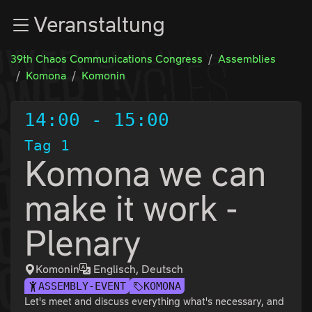
Zur Navigation
Veranstaltung
Zum Inhalt
Zum Footer
39th Chaos Communications Congress
Assemblies
Komona
Komonin
14:00
-
15:00
Tag 1
Komona we can
make it work -
Plenary
Komonin
Englisch, Deutsch
ASSEMBLY-EVENT
KOMONA
Let's meet and discuss everything what's necessary, and