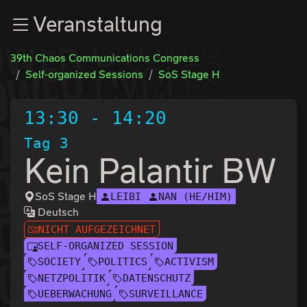
Zur Navigation
Veranstaltung
Zum Inhalt
Zum Footer
39th Chaos Communications Congress
Self-organized Sessions
SoS Stage H
13:30
-
14:20
Tag 3
Kein Palantir BW
SoS Stage H
LEIBI
NAN (HE/HIM)
Deutsch
NICHT AUFGEZEICHNET
SELF-ORGANIZED SESSION
SOCIETY
POLITICS
ACTIVISM
NETZPOLITIK
DATENSCHUTZ
UEBERWACHUNG
SURVEILLANCE