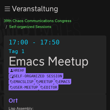
Zur Navigation
Veranstaltung
Zum Inhalt
Zum Footer
39th Chaos Communications Congress
Self-organized Sessions
17:00
-
17:50
Tag 1
Emacs Meetup
HREHF
SELF-ORGANIZED SESSION
EMACSLISP
MEETUP
EMACS
USER-MEETUP
EDITOR
Ort
Lisp Assembly: