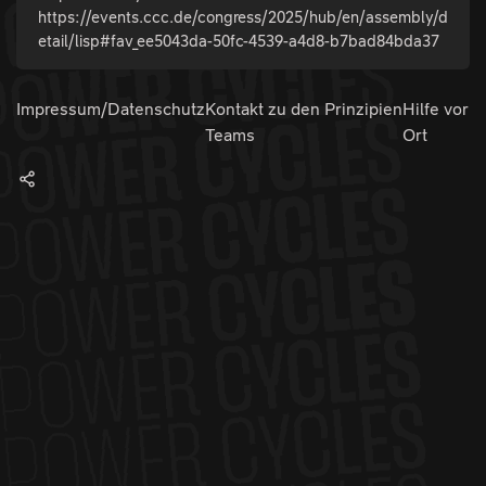
https://events.ccc.de/congress/2025/hub/en/assembly/d
etail/lisp#fav_ee5043da-50fc-4539-a4d8-b7bad84bda37
Impressum/Datenschutz
Kontakt zu den
Prinzipien
Hilfe vor
Teams
Ort