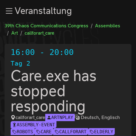
Zur Navigation
Veranstaltung
Zum Inhalt
Zum Footer
39th Chaos Communications Congress
Assemblies
Art
callforart_care
16:00
-
20:00
Tag 2
Care.exe has
stopped
responding
callforart_care
Deutsch, Englisch
ARTNPLAY
ASSEMBLY-EVENT
ROBOTS
CARE
CALLFORART
ELDERLY