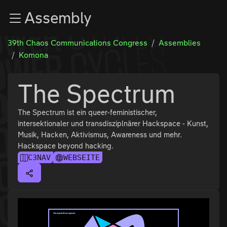
Zur Navigation
Assembly
Zum Inhalt
Zum Footer
39th Chaos Communications Congress
Assemblies
Komona
The Spectrum
The Spectrum ist ein queer-feministischer,
intersektionaler und transdisziplnärer Hackspace - Kunst,
Musik, Hacken, Aktivismus, Awareness und mehr.
Hackspace beyond hacking.
C3NAV
WEBSEITE