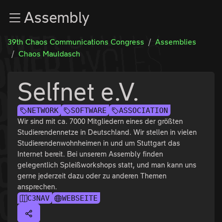
Zur Navigation
Assembly
Zum Inhalt
Zum Footer
39th Chaos Communications Congress
Assemblies
Chaos Mauldasch
Selfnet e.V.
NETWORK
SOFTWARE
ASSOCIATION
Wir sind mit ca. 7000 Mitgliedern eines der größten
Studierendennetze in Deutschland. Wir stellen in vielen
Studierendenwohnheimen in und um Stuttgart das
Internet bereit. Bei unserem Assembly finden
gelegentlich Spleißworkshops statt, und man kann uns
gerne jederzeit dazu oder zu anderen Themen
ansprechen.
C3NAV
WEBSEITE