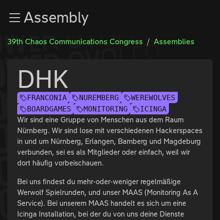
Zur Navigation
Assembly
Zum Inhalt
Zum Footer
39th Chaos Communications Congress
Assemblies
DHK
FRANCONIA
NUREMBERG
WEREWOLVES
BOARDGAMES
MONITORING
ICINGA
Wir sind eine Gruppe von Menschen aus dem Raum
Nürnberg. Wir sind lose mit verschiedenen Hackerspaces
in und um Nürnberg, Erlangen, Bamberg und Magdeburg
verbunden, sei es als Mitglieder oder einfach, weil wir
dort häufig vorbeischauen.
Bei uns findest du mehr-oder-weniger regelmäßige
Werwolf Spielrunden, und unser MAAS (Monitoring As A
Service). Bei unserem MAAS handelt es sich um eine
Icinga Installation, bei der du von uns deine Dienste