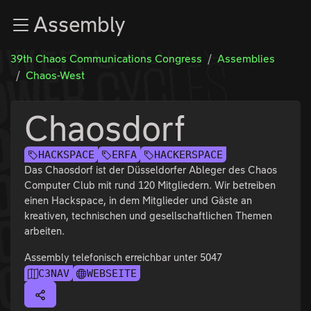
Zur Navigation
Assembly
Zum Inhalt
Zum Footer
39th Chaos Communications Congress
Assemblies
Chaos-West
Chaosdorf
HACKSPACE
ERFA
HACKERSPACE
Das Chaosdorf ist der Düsseldorfer Ableger des Chaos
Computer Club mit rund 120 Mitgliedern. Wir betreiben
einen Hackspace, in dem Mitglieder und Gäste an
kreativen, technischen und gesellschaftlichen Themen
arbeiten.
Assembly telefonisch erreichbar unter 5047
C3NAV
WEBSEITE