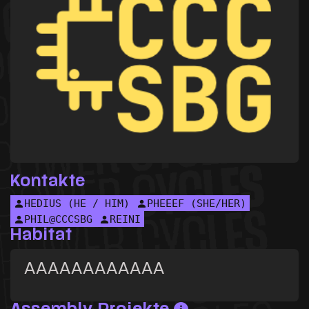
Kontakte
HEDIUS (HE / HIM)
PHEEEF (SHE/HER)
PHIL@CCCSBG
REINI
Habitat
AAAAAAAAAAAA