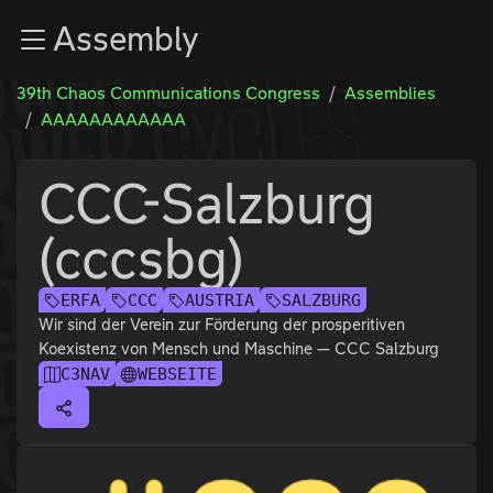
Zur Navigation
Assembly
Zum Inhalt
Zum Footer
39th Chaos Communications Congress
Assemblies
AAAAAAAAAAAA
CCC-Salzburg
(cccsbg)
ERFA
CCC
AUSTRIA
SALZBURG
Wir sind der Verein zur Förderung der prosperitiven
Koexistenz von Mensch und Maschine — CCC Salzburg
C3NAV
WEBSEITE