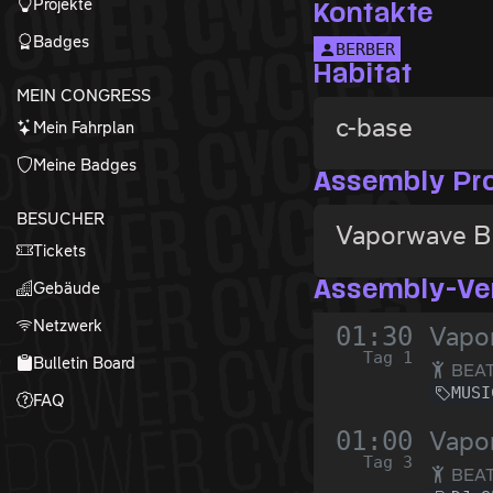
Projekte
Kontakte
Badges
BERBER
Habitat
MEIN CONGRESS
c-base
Mein Fahrplan
Meine Badges
Assembly Pr
BESUCHER
Vaporwave 
Tickets
Gebäude
Assembly-Ve
Netzwerk
01:30
Vapo
Tag 1
Bulletin Board
BEAT 
MUSI
FAQ
01:00
Vapo
Tag 3
BEAT 