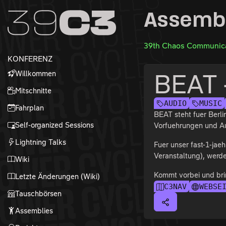
Zur Navigation
Assemb
Zum Inhalt
Zum Footer
39th Chaos Communica
KONFERENZ
Willkommen
BEAT -
Mitschnitte
AUDIO
MUSIC
Fahrplan
BEAT steht fuer Berli
Self-organized Sessions
Vorfuehrungen und Auf
Lightning Talks
Fuer unser fast-1-ja
Veranstaltung), werde
Wiki
Kommt vorbei und bri
Letzte Änderungen (Wiki)
C3NAV
WEBSE
Tauschbörsen
Assemblies