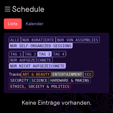
Zur Navigation
Schedule
Zum Inhalt
Zum Footer
Liste
Kalender
ALLE
NUR KURATIERTE
NUR VON ASSEMBLIES
NUR SELF-ORGANIZED-SESSIONS
TAG 1
TAG 2
TAG 3
TAG 4
NUR AUFGEZEICHNETE
NUR NICHT AUFGEZEICHNETE
Tracks
ART & BEAUTY
ENTERTAINMENT
CCC
SECURITY
SCIENCE
HARDWARE & MAKING
ETHICS, SOCIETY & POLITICS
Keine Einträge vorhanden.