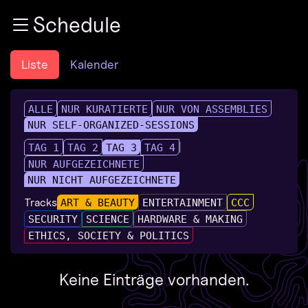
Zur Navigation
Schedule
Zum Inhalt
Zum Footer
Liste
Kalender
ALLE
NUR KURATIERTE
NUR VON ASSEMBLIES
NUR SELF-ORGANIZED-SESSIONS
TAG 1
TAG 2
TAG 3
TAG 4
NUR AUFGEZEICHNETE
NUR NICHT AUFGEZEICHNETE
Tracks
ART & BEAUTY
ENTERTAINMENT
CCC
SECURITY
SCIENCE
HARDWARE & MAKING
ETHICS, SOCIETY & POLITICS
Keine Einträge vorhanden.