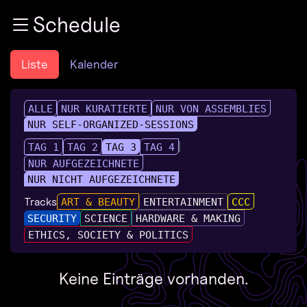
Zur Navigation
Schedule
Zum Inhalt
Zum Footer
Liste
Kalender
ALLE
NUR KURATIERTE
NUR VON ASSEMBLIES
NUR SELF-ORGANIZED-SESSIONS
TAG 1
TAG 2
TAG 3
TAG 4
NUR AUFGEZEICHNETE
NUR NICHT AUFGEZEICHNETE
Tracks
ART & BEAUTY
ENTERTAINMENT
CCC
SECURITY
SCIENCE
HARDWARE & MAKING
ETHICS, SOCIETY & POLITICS
Keine Einträge vorhanden.