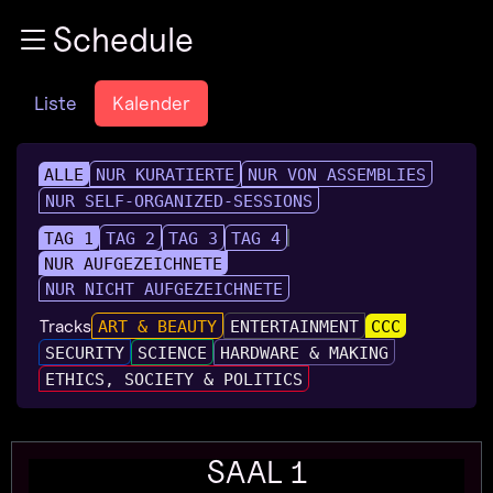
Zur Navigation
Schedule
Zum Inhalt
Zum Footer
Liste
Kalender
ALLE
NUR KURATIERTE
NUR VON ASSEMBLIES
NUR SELF-ORGANIZED-SESSIONS
TAG 1
TAG 2
TAG 3
TAG 4
NUR AUFGEZEICHNETE
NUR NICHT AUFGEZEICHNETE
Tracks
ART & BEAUTY
ENTERTAINMENT
CCC
SECURITY
SCIENCE
HARDWARE & MAKING
ETHICS, SOCIETY & POLITICS
SAAL 1