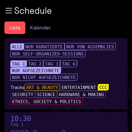
Zur Navigation
Schedule
Zum Inhalt
Zum Footer
Liste
Kalender
ALLE
NUR KURATIERTE
NUR VON ASSEMBLIES
NUR SELF-ORGANIZED-SESSIONS
TAG 1
TAG 2
TAG 3
TAG 4
NUR AUFGEZEICHNETE
NUR NICHT AUFGEZEICHNETE
Tracks
ART & BEAUTY
ENTERTAINMENT
CCC
SECURITY
SCIENCE
HARDWARE & MAKING
ETHICS, SOCIETY & POLITICS
10:30
Tag 1