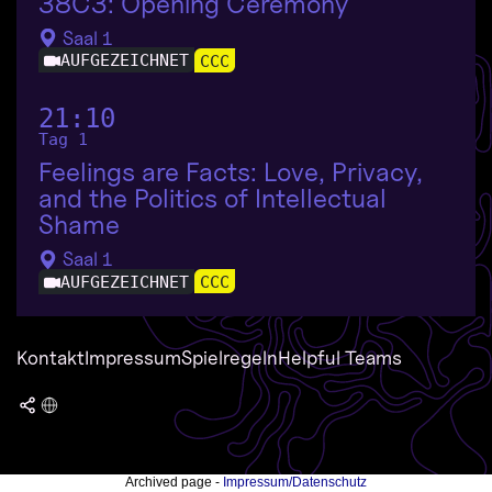
38C3: Opening Ceremony
Saal 1
AUFGEZEICHNET
CCC
21:10
Tag 1
Feelings are Facts: Love, Privacy,
and the Politics of Intellectual
Shame
Saal 1
AUFGEZEICHNET
CCC
Kontakt
Impressum
Spielregeln
Helpful Teams
Archived page -
Impressum/Datenschutz