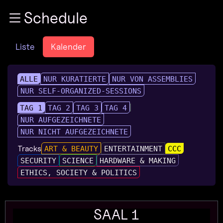
Zur Navigation
Schedule
Zum Inhalt
Zum Footer
Liste
Kalender
ALLE
NUR KURATIERTE
NUR VON ASSEMBLIES
NUR SELF-ORGANIZED-SESSIONS
TAG 1
TAG 2
TAG 3
TAG 4
NUR AUFGEZEICHNETE
NUR NICHT AUFGEZEICHNETE
Tracks
ART & BEAUTY
ENTERTAINMENT
CCC
SECURITY
SCIENCE
HARDWARE & MAKING
ETHICS, SOCIETY & POLITICS
SAAL 1