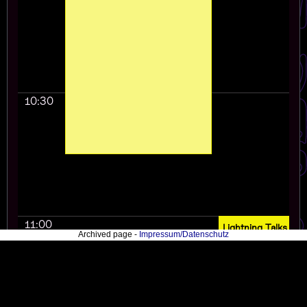
10:30
11:00
Lightning Talks Ta
Archived page -
Impressum/Datenschutz
tomate
Lightning Talks are
lectures (almost) 
participant may giv