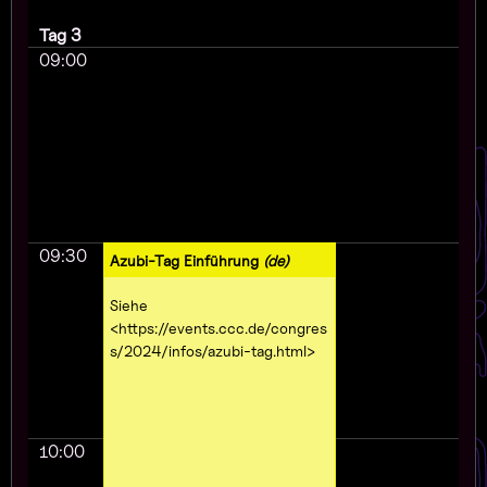
Tag 3
09:00
09:30
Azubi-Tag Einführung
(de)
Siehe
<https://events.ccc.de/congres
s/2024/infos/azubi-tag.html>
10:00