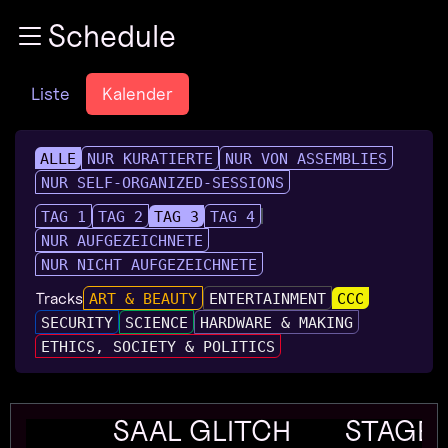
Zur Navigation
Schedule
Zum Inhalt
Zum Footer
Liste
Kalender
ALLE
NUR KURATIERTE
NUR VON ASSEMBLIES
NUR SELF-ORGANIZED-SESSIONS
TAG 1
TAG 2
TAG 3
TAG 4
NUR AUFGEZEICHNETE
NUR NICHT AUFGEZEICHNETE
Tracks
ART & BEAUTY
ENTERTAINMENT
CCC
SECURITY
SCIENCE
HARDWARE & MAKING
ETHICS, SOCIETY & POLITICS
SAAL GLITCH
STAGE 