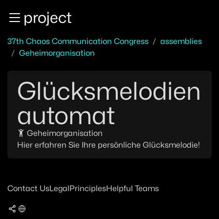
Zur Navigation
project
Zum Inhalt
Zum Footer
37th Chaos Communication Congress
assemblies
Geheimorganisation
Glücksmelodien
automat
Geheimorganisation
Hier erfahren Sie Ihre persönliche Glücksmelodie!
Contact Us
Legal
Principles
Helpful Teams