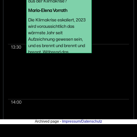
aus der Klimakrise?
Maria-Elena Vorrath
Die Klimakrise eskaliert, 2023
wird voraussichtlich das
wärmste Jahr seit
Aufzeichnung gewesen sein,
und es brennt und brennt und
13:30
brennt. Während das
verbleibende CO2-Budget zur
Einhaltung der 2°C-Grenze
schneller als je zuvor
schrumpft, wird der Ruf nach
einfachen, technologischen
Lösungen laut. Eine globale
Abkühlung des Klimas durch
14:00
Climate Engineering wird von
der Politik gerne als
Universallösung angepriesen.
Archived page -
Impressum/Datenschutz
Aber können wir das CO2, das
wir ausstoßen, so einfach aus
der Luft saugen und mit