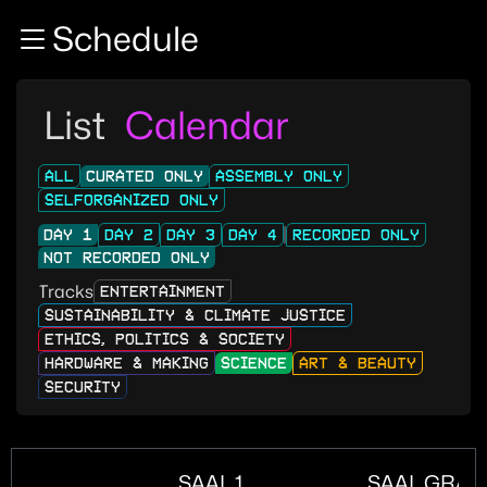
Zur Navigation
Schedule
Zum Inhalt
Zum Footer
List
Calendar
ALL
CURATED ONLY
ASSEMBLY ONLY
SELFORGANIZED ONLY
DAY 1
DAY 2
DAY 3
DAY 4
RECORDED ONLY
NOT RECORDED ONLY
Tracks
ENTERTAINMENT
SUSTAINABILITY & CLIMATE JUSTICE
ETHICS, POLITICS & SOCIETY
HARDWARE & MAKING
SCIENCE
ART & BEAUTY
SECURITY
SAAL 1
SAAL GRAN