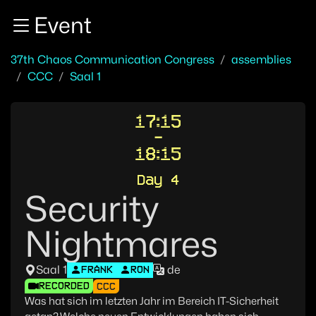
Zur Navigation
Event
Zum Inhalt
Zum Footer
37th Chaos Communication Congress
assemblies
CCC
Saal 1
17:15
-
18:15
Day 4
Security
Nightmares
Saal 1
de
FRANK
RON
RECORDED
CCC
Was hat sich im letzten Jahr im Bereich IT-Sicherheit