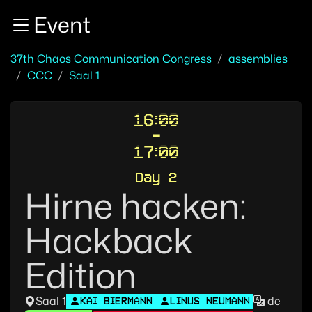
Zur Navigation
Event
Zum Inhalt
Zum Footer
37th Chaos Communication Congress
assemblies
CCC
Saal 1
16:00
-
17:00
Day 2
Hirne hacken:
Hackback
Edition
Saal 1
de
KAI BIERMANN
LINUS NEUMANN