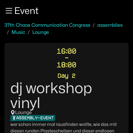
Zur Navigation
Event
Zum Inhalt
Zum Footer
37th Chaos Communication Congress
assemblies
Music
Lounge
16:00
-
18:00
Day 2
dj workshop
vinyl
Lounge
ASSEMBLY-EVENT
wer schon immer mal rausfinden wollte, wie das mit
diesen runden Plastescheiben und dieser endlosen