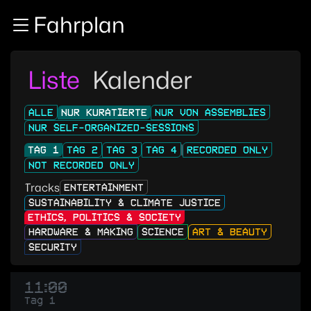
Zur Navigation
Fahrplan
Zum Inhalt
Zum Footer
Liste
Kalender
ALLE
NUR KURATIERTE
NUR VON ASSEMBLIES
NUR SELF-ORGANIZED-SESSIONS
TAG 1
TAG 2
TAG 3
TAG 4
RECORDED ONLY
NOT RECORDED ONLY
Tracks
ENTERTAINMENT
SUSTAINABILITY & CLIMATE JUSTICE
ETHICS, POLITICS & SOCIETY
HARDWARE & MAKING
SCIENCE
ART & BEAUTY
SECURITY
11:00
Tag 1