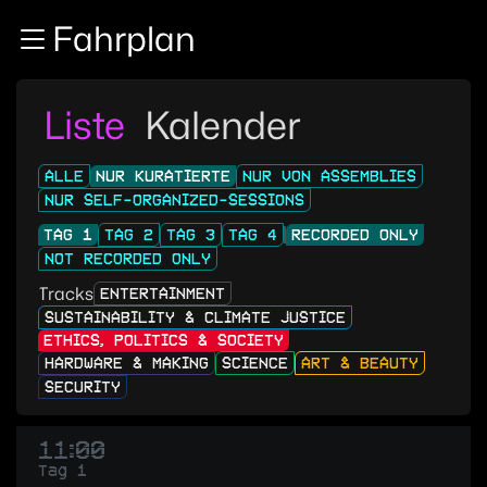
Zur Navigation
Fahrplan
Zum Inhalt
Zum Footer
Liste
Kalender
ALLE
NUR KURATIERTE
NUR VON ASSEMBLIES
NUR SELF-ORGANIZED-SESSIONS
TAG 1
TAG 2
TAG 3
TAG 4
RECORDED ONLY
NOT RECORDED ONLY
Tracks
ENTERTAINMENT
SUSTAINABILITY & CLIMATE JUSTICE
ETHICS, POLITICS & SOCIETY
HARDWARE & MAKING
SCIENCE
ART & BEAUTY
SECURITY
11:00
Tag 1