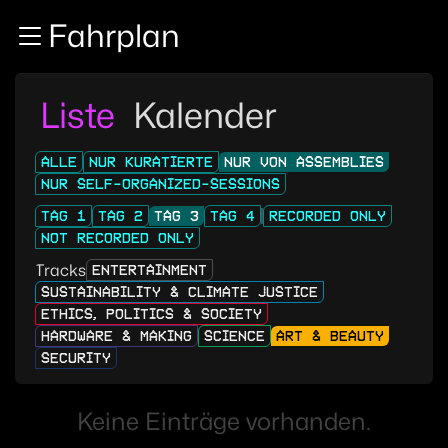
Zur Navigation
Fahrplan
Zum Inhalt
Zum Footer
Liste
Kalender
ALLE
NUR KURATIERTE
NUR VON ASSEMBLIES
NUR SELF-ORGANIZED-SESSIONS
TAG 1
TAG 2
TAG 3
TAG 4
RECORDED ONLY
NOT RECORDED ONLY
Tracks
ENTERTAINMENT
SUSTAINABILITY & CLIMATE JUSTICE
ETHICS, POLITICS & SOCIETY
HARDWARE & MAKING
SCIENCE
ART & BEAUTY
SECURITY
Keine Einträge vorhanden.