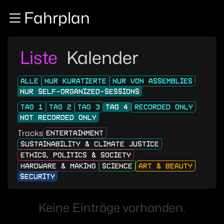
Zur Navigation
Fahrplan
Zum Inhalt
Zum Footer
Liste
Kalender
ALLE
NUR KURATIERTE
NUR VON ASSEMBLIES
NUR SELF-ORGANIZED-SESSIONS
TAG 1
TAG 2
TAG 3
TAG 4
RECORDED ONLY
NOT RECORDED ONLY
Tracks
ENTERTAINMENT
SUSTAINABILITY & CLIMATE JUSTICE
ETHICS, POLITICS & SOCIETY
HARDWARE & MAKING
SCIENCE
ART & BEAUTY
SECURITY
Keine Einträge vorhanden.