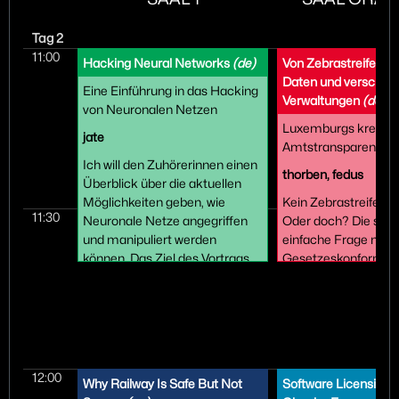
Tag 2
11:00
Hacking Neural Networks
(de)
Von Zebrastreifen, o
Daten und verschlo
Eine Einführung in das Hacking
Verwaltungen
(de)
von Neuronalen Netzen
Luxemburgs kreativ
jate
Amtstransparenz
Ich will den Zuhörerinnen einen
thorben, fedus
Überblick über die aktuellen
Möglichkeiten geben, wie
Kein Zebrastreifen ist
11:30
Neuronale Netze angegriffen
Oder doch? Die sche
und manipuliert werden
einfache Frage nach
können. Das Ziel des Vortrags
Gesetzeskonformitä
ist es, verschiedene Angriffe zu
Zebrastreifen verur
erklären und anhand von
mysteriöses Schweig
Beispielen zu
öffentlichen Verwalt
veranschaulichen. Dies dient
Stadt Luxemburg. Al
auch dazu, die Funktionsweise
auf die Datenverwei
neuronaler Netze besser zu
schufen die Aktivist:
12:00
Why Railway Is Safe But Not
Software Licensing 
verstehen und ihre
Zentrums für Urban