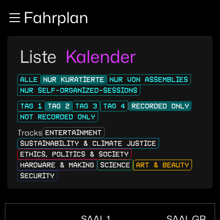
Zur Navigation
Fahrplan
Zum Inhalt
Zum Footer
Liste
Kalender
ALLE
NUR KURATIERTE
NUR VON ASSEMBLIES
NUR SELF-ORGANIZED-SESSIONS
TAG 1
TAG 2
TAG 3
TAG 4
RECORDED ONLY
NOT RECORDED ONLY
Tracks
ENTERTAINMENT
SUSTAINABILITY & CLIMATE JUSTICE
ETHICS, POLITICS & SOCIETY
HARDWARE & MAKING
SCIENCE
ART & BEAUTY
SECURITY
SAAL 1
SAAL GRAN