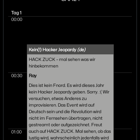
Tag 1
00:00
Kein(!) Hacker Jeopardy
(de)
HACK ZUCK – mal sehen was wir
hinbekommen
00:30
Ray
Dies ist kein Fnord. Es wird dieses Jahr
kein Hacker Jeopardy geben. Sorry. :( Wir
versuchen, etwas Anderes zu
improvisieren. Das Event wird auf
Deutsch sein und die Revolution wird
nicht im Fernsehen übertragen, nicht
gestreamt oder aufgezeichnet. Freut
auch auf HACK ZUCK. Mal sehen, ob das
01:00
lustig wird, wahrscheinlich jedenfalls wird