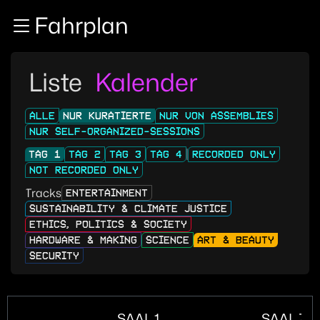
Zur Navigation
Fahrplan
Zum Inhalt
Zum Footer
Liste
Kalender
ALLE
NUR KURATIERTE
NUR VON ASSEMBLIES
NUR SELF-ORGANIZED-SESSIONS
TAG 1
TAG 2
TAG 3
TAG 4
RECORDED ONLY
NOT RECORDED ONLY
Tracks
ENTERTAINMENT
SUSTAINABILITY & CLIMATE JUSTICE
ETHICS, POLITICS & SOCIETY
HARDWARE & MAKING
SCIENCE
ART & BEAUTY
SECURITY
SAAL 1
SAAL ZU