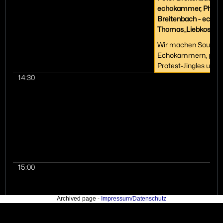
echokammer, Philip
Breitenbach - echo
Thomas_Liebkose
Wir machen Sound Gr
Echokammern, prod
Protest-Jingles und
Sprachwerkstätten. 
14:30
Beitrag möchten wir
Vorgehensweisen zu 
von „Protest mit Sou
Audio Intervention" v
sowie die künstleris
kreativ-technischen
näher bringen und e
einladen, diese kritis
15:00
beäugen und zu höre
unserer Ideen und Ve
ermächtigen und die
Archived page -
Impressum/Datenschutz
dargestellten Forme
Ansätze nach eurem
weiterzuentwickeln 