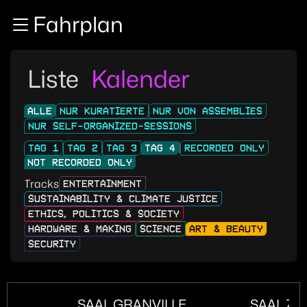
Zur Navigation
Fahrplan
Zum Inhalt
Zum Footer
Liste
Kalender
ALLE
NUR KURATIERTE
NUR VON ASSEMBLIES
NUR SELF-ORGANIZED-SESSIONS
TAG 1
TAG 2
TAG 3
TAG 4
RECORDED ONLY
NOT RECORDED ONLY
Tracks
ENTERTAINMENT
SUSTAINABILITY & CLIMATE JUSTICE
ETHICS, POLITICS & SOCIETY
HARDWARE & MAKING
SCIENCE
ART & BEAUTY
SECURITY
SAAL GRANVILLE
SAAL ZU