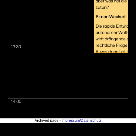
aber was hat die Kun
zutun?
Simon Weckert
Die rapide Entwicklu
autonomer Waffens
wirft drängende ethi
rechtliche Fragen auf
13:30
Anwendung hat kann
weitreichende Ausw
auf militärische und z
Bereiche haben. Der
beleuchtet die Techn
hinter dieser tödlich
Autonomie und
veranschaulicht, wie 
14:00
Kunstfreiheit von der
angeignet wird, um
Überwachungs und
Archived page -
Impressum/Datenschutz
Militärtechnologie
voranzutreiben. Wel
Verwantwortung habe