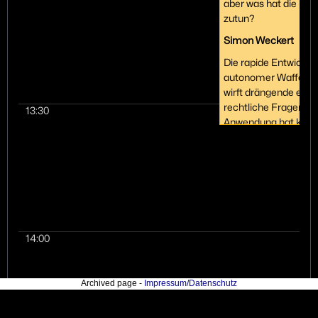
aber was hat die Kun
zutun?
Simon Weckert
Die rapide Entwicklu
autonomer Waffens
wirft drängende ethi
rechtliche Fragen auf
13:30
Anwendung hat kann
weitreichende Ausw
auf militärische und z
Bereiche haben. Der
beleuchtet die Techn
hinter dieser tödlich
Autonomie und
veranschaulicht, wie 
14:00
Kunstfreiheit von der
angeignet wird, um
Überwachungs und
Archived page -
Impressum/Datenschutz
Militärtechnologie
voranzutreiben. Wel
Verwantwortung habe