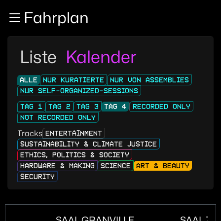
Zur Navigation
Fahrplan
Zum Inhalt
Zum Footer
Liste
Kalender
ALLE
NUR KURATIERTE
NUR VON ASSEMBLIES
NUR SELF-ORGANIZED-SESSIONS
TAG 1
TAG 2
TAG 3
TAG 4
RECORDED ONLY
NOT RECORDED ONLY
Tracks
ENTERTAINMENT
SUSTAINABILITY & CLIMATE JUSTICE
ETHICS, POLITICS & SOCIETY
HARDWARE & MAKING
SCIENCE
ART & BEAUTY
SECURITY
SAAL GRANVILLE
SAAL ZU