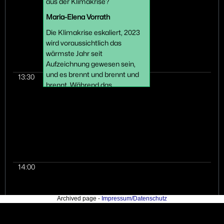
aus der Klimakrise?
Maria-Elena Vorrath
Die Klimakrise eskaliert, 2023
wird voraussichtlich das
wärmste Jahr seit
Aufzeichnung gewesen sein,
und es brennt und brennt und
13:30
brennt. Während das
verbleibende CO2-Budget zur
Einhaltung der 2°C-Grenze
schneller als je zuvor
schrumpft, wird der Ruf nach
einfachen, technologischen
Lösungen laut. Eine globale
Abkühlung des Klimas durch
14:00
Climate Engineering wird von
der Politik gerne als
Universallösung angepriesen.
Archived page -
Impressum/Datenschutz
Aber können wir das CO2, das
wir ausstoßen, so einfach aus
der Luft saugen und mit