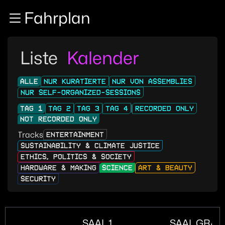
Zur Navigation
Fahrplan
Zum Inhalt
Zum Footer
Liste
Kalender
ALLE
NUR KURATIERTE
NUR VON ASSEMBLIES
NUR SELF-ORGANIZED-SESSIONS
TAG 1
TAG 2
TAG 3
TAG 4
RECORDED ONLY
NOT RECORDED ONLY
Tracks
ENTERTAINMENT
SUSTAINABILITY & CLIMATE JUSTICE
ETHICS, POLITICS & SOCIETY
HARDWARE & MAKING
SCIENCE
ART & BEAUTY
SECURITY
SAAL 1
SAAL GRAN