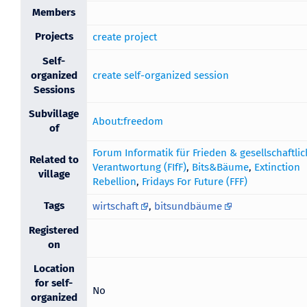
Members
Projects
create project
Self-
organized
create self-organized session
Sessions
Subvillage
About:freedom
of
Forum Informatik für Frieden & gesellschaftli
Related to
Verantwortung (FIfF)
,
Bits&Bäume
,
Extinction
village
Rebellion
,
Fridays For Future (FFF)
Tags
wirtschaft
,
bitsundbäume
Registered
on
Location
for self-
No
organized