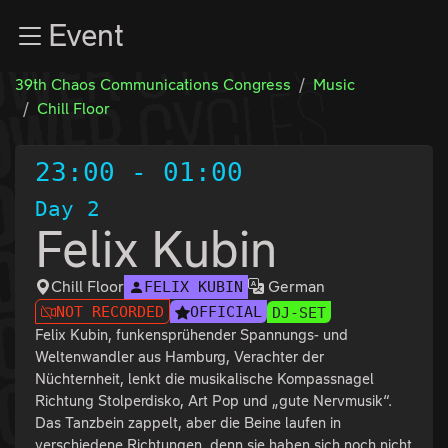
Zur Navigation
Event
Zum Inhalt
Zum Footer
39th Chaos Communications Congress
Music
Chill Floor
23:00
-
01:00
Day 2
Felix Kubin
Chill Floor
German
FELIX KUBIN
NOT RECORDED
OFFICIAL
DJ-SET
Felix Kubin, funkensprühender Spannungs- und
Weltenwandler aus Hamburg, Verachter der
Nüchternheit, lenkt die musikalische Kompassnagel
Richtung Stolperdisko, Art Pop und „gute Nervmusik“.
Das Tanzbein zappelt, aber die Beine laufen in
verschiedene Richtungen, denn sie haben sich noch nicht