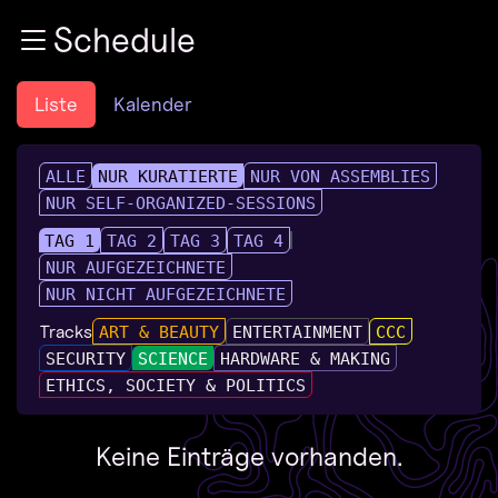
Zur Navigation
Schedule
Zum Inhalt
Zum Footer
Liste
Kalender
ALLE
NUR KURATIERTE
NUR VON ASSEMBLIES
NUR SELF-ORGANIZED-SESSIONS
TAG 1
TAG 2
TAG 3
TAG 4
NUR AUFGEZEICHNETE
NUR NICHT AUFGEZEICHNETE
Tracks
ART & BEAUTY
ENTERTAINMENT
CCC
SECURITY
SCIENCE
HARDWARE & MAKING
ETHICS, SOCIETY & POLITICS
Keine Einträge vorhanden.