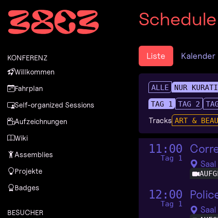
Zur Navigation
Schedule
Zum Inhalt
Zum Footer
Liste
Kalender
KONFERENZ
Willkommen
ALLE
NUR KURAT
Fahrplan
TAG 1
TAG 2
TA
Self-organized Sessions
Tracks
ART & BEA
Aufzeichnungen
Wiki
Corr
11:00
Assemblies
Tag 1
Saal
Projekte
AUFG
Badges
Polic
12:00
Tag 1
Saal
BESUCHER