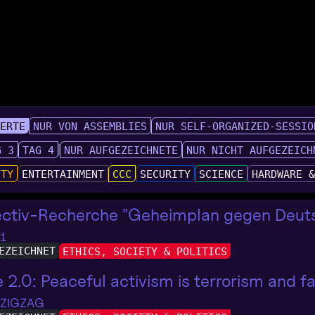
IERTE
NUR VON ASSEMBLIES
NUR SELF-ORGANIZED-SESSIO
G 3
TAG 4
NUR AUFGEZEICHNETE
NUR NICHT AUFGEZEICH
UTY
ENTERTAINMENT
CCC
SECURITY
SCIENCE
HARDWARE 
ectiv-Recherche "Geheimplan gegen Deuts
 1
EZEICHNET
ETHICS, SOCIETY & POLITICS
e 2.0: Peaceful activism is terrorism and 
 ZIGZAG