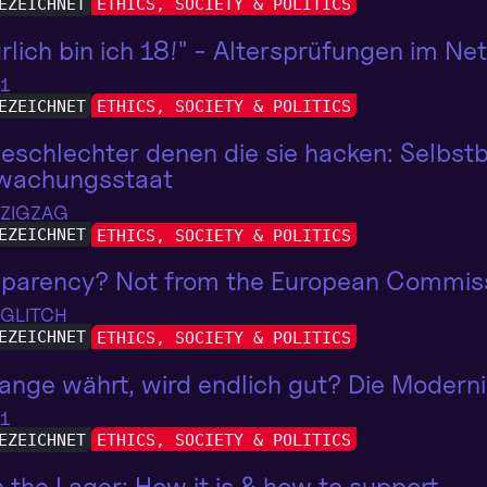
EZEICHNET
ETHICS, SOCIETY & POLITICS
rlich bin ich 18!" - Altersprüfungen im N
 1
EZEICHNET
ETHICS, SOCIETY & POLITICS
eschlechter denen die sie hacken: Selbst
wachungsstaat
 ZIGZAG
EZEICHNET
ETHICS, SOCIETY & POLITICS
sparency? Not from the European Commis
 GLITCH
EZEICHNET
ETHICS, SOCIETY & POLITICS
ange währt, wird endlich gut? Die Modern
 1
EZEICHNET
ETHICS, SOCIETY & POLITICS
in the Lager: How it is & how to support