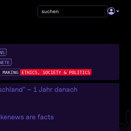
NS
NETE
& MAKING
ETHICS, SOCIETY & POLITICS
chland" – 1 Jahr danach
fakenews are facts