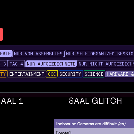
IERTE
NUR VON ASSEMBLIES
NUR SELF-ORGANIZED-SESSIO
G 3
TAG 4
NUR AUFGEZEICHNETE
NUR NICHT AUFGEZEICH
UTY
ENTERTAINMENT
CCC
SECURITY
SCIENCE
HARDWARE &
SAAL 1
SAAL GLITCH
libobscura: Cameras are difficult
(en)
DorotaC