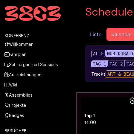
Zur Navigation
Schedule
Zum Inhalt
Zum Footer
Liste
Kalender
KONFERENZ
Willkommen
ALLE
NUR KURAT
Fahrplan
TAG 1
TAG 2
TA
Self-organized Sessions
Tracks
ART & BEA
Aufzeichnungen
Wiki
Assemblies
Projekte
Badges
Tag 1
11:00
BESUCHER