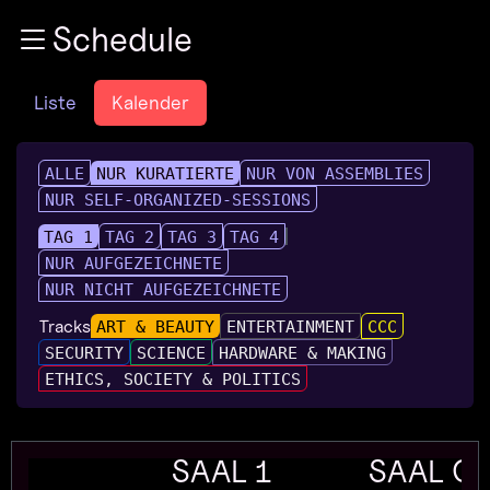
Zur Navigation
Schedule
Zum Inhalt
Zum Footer
Liste
Kalender
ALLE
NUR KURATIERTE
NUR VON ASSEMBLIES
NUR SELF-ORGANIZED-SESSIONS
TAG 1
TAG 2
TAG 3
TAG 4
NUR AUFGEZEICHNETE
NUR NICHT AUFGEZEICHNETE
Tracks
ART & BEAUTY
ENTERTAINMENT
CCC
SECURITY
SCIENCE
HARDWARE & MAKING
ETHICS, SOCIETY & POLITICS
SAAL 1
SAAL G