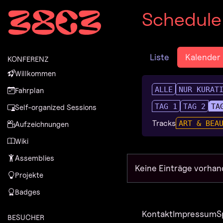
Zur Navigation
Schedule
Zum Inhalt
Zum Footer
Liste
Kalender
KONFERENZ
Willkommen
ALLE
NUR KURAT
Fahrplan
TAG 1
TAG 2
TA
Self-organized Sessions
Tracks
ART & BEA
Aufzeichnungen
Wiki
Assemblies
Keine Einträge vorhan
Projekte
Badges
Kontakt
Impressum
S
BESUCHER