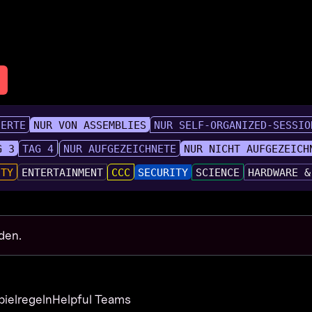
IERTE
NUR VON ASSEMBLIES
NUR SELF-ORGANIZED-SESSIO
G 3
TAG 4
NUR AUFGEZEICHNETE
NUR NICHT AUFGEZEICH
UTY
ENTERTAINMENT
CCC
SECURITY
SCIENCE
HARDWARE &
den.
pielregeln
Helpful Teams