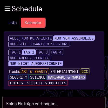
Zur Navigation
Schedule
Zum Inhalt
Zum Footer
Liste
Kalender
ALLE
NUR KURATIERTE
NUR VON ASSEMBLIES
NUR SELF-ORGANIZED-SESSIONS
TAG 1
TAG 2
TAG 3
TAG 4
NUR AUFGEZEICHNETE
NUR NICHT AUFGEZEICHNETE
Tracks
ART & BEAUTY
ENTERTAINMENT
CCC
SECURITY
SCIENCE
HARDWARE & MAKING
ETHICS, SOCIETY & POLITICS
Keine Einträge vorhanden.