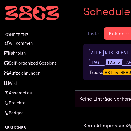
Zur Navigation
Schedule
Zum Inhalt
Zum Footer
Liste
Kalender
KONFERENZ
Willkommen
ALLE
NUR KURAT
Fahrplan
TAG 1
TAG 2
TA
Self-organized Sessions
Tracks
ART & BEA
Aufzeichnungen
Wiki
Assemblies
Keine Einträge vorhan
Projekte
Badges
Kontakt
Impressum
S
BESUCHER