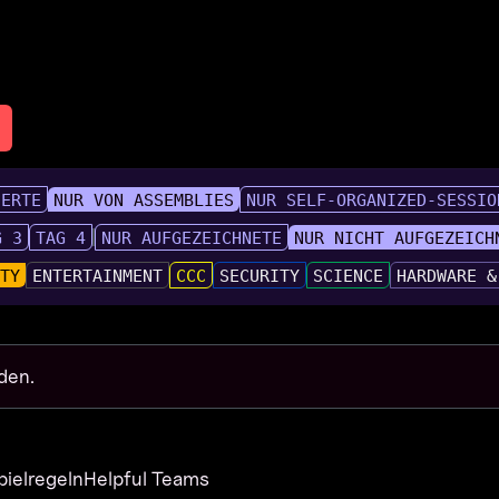
IERTE
NUR VON ASSEMBLIES
NUR SELF-ORGANIZED-SESSIO
G 3
TAG 4
NUR AUFGEZEICHNETE
NUR NICHT AUFGEZEICH
UTY
ENTERTAINMENT
CCC
SECURITY
SCIENCE
HARDWARE &
den.
pielregeln
Helpful Teams