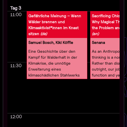
Tag 3
11:00
Gefährliche Meinung – Wenn
Sacrificing Chicken
Wälder brennen und
Why Magical Thinki
Klimaaktivist*innen im Knast
the Problem and the
sitzen
(de)
(en)
Samuel Bosch, Kiki Köffle
Senana
Eine Geschichte über den
As an Anthropologis
Kampf für Walderhalt in der
thinking is a normal 
Klimakrise, die unnötige
Rather than dismiss
11:30
Erweiterung eines
outright, our job is t
klimaschädlichen Stahlwerks
function and yes, rat
und einer vermutlich illegalen
groups at hand. Sta
Genehmigung für eine
with a story about 
vorgezogene Rodung. Wie wir
chickens being sacr
dafür ins Gefängnis kamen. Und
ensure the harvest, 
wie das
explores the preva
Bundesverfassungsgericht die
useful magical think
12:00
Gefängnisleitung zwang, mich
own community. Us
vorzeitig wieder zu entlassen.
metaphors, or even