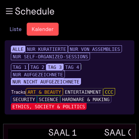
Zur Navigation
Schedule
Zum Inhalt
Zum Footer
Liste
Kalender
ALLE
NUR KURATIERTE
NUR VON ASSEMBLIES
NUR SELF-ORGANIZED-SESSIONS
TAG 1
TAG 2
TAG 3
TAG 4
NUR AUFGEZEICHNETE
NUR NICHT AUFGEZEICHNETE
Tracks
ART & BEAUTY
ENTERTAINMENT
CCC
SECURITY
SCIENCE
HARDWARE & MAKING
ETHICS, SOCIETY & POLITICS
SAAL 1
SAAL G