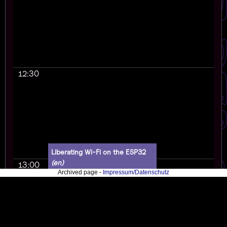
12:30
Liberating Wi-Fi on the ESP32
(en)
13:00
Archived page -
Impressum/Datenschutz
Frostie314159, Jasper Devreker
Reverse engineering the Wi-Fi
peripheral of the ESP32 to build
an open source Wi-Fi stack.