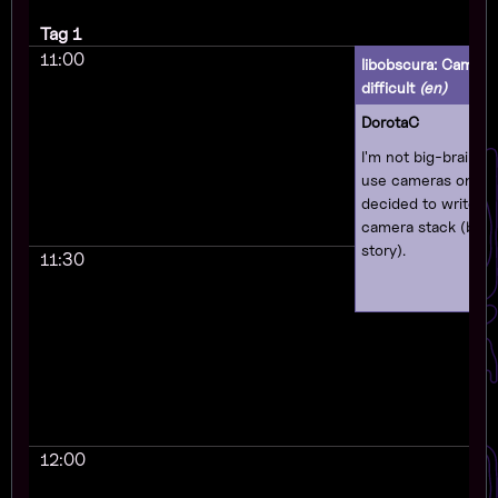
Tag 1
11:00
libobscura: Camera
difficult
(en)
DorotaC
I'm not big-braine
use cameras on Linu
decided to write 
camera stack (base
story).
11:30
12:00