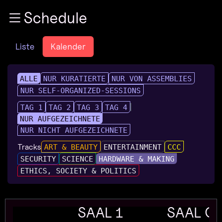
Zur Navigation
Schedule
Zum Inhalt
Zum Footer
Liste
Kalender
ALLE
NUR KURATIERTE
NUR VON ASSEMBLIES
NUR SELF-ORGANIZED-SESSIONS
TAG 1
TAG 2
TAG 3
TAG 4
NUR AUFGEZEICHNETE
NUR NICHT AUFGEZEICHNETE
Tracks
ART & BEAUTY
ENTERTAINMENT
CCC
SECURITY
SCIENCE
HARDWARE & MAKING
ETHICS, SOCIETY & POLITICS
SAAL 1
SAAL G