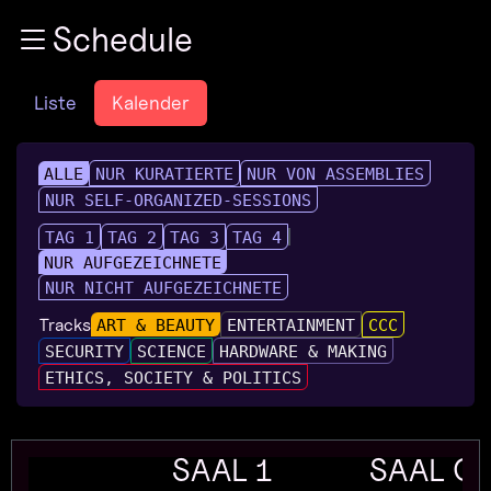
Zur Navigation
Schedule
Zum Inhalt
Zum Footer
Liste
Kalender
ALLE
NUR KURATIERTE
NUR VON ASSEMBLIES
NUR SELF-ORGANIZED-SESSIONS
TAG 1
TAG 2
TAG 3
TAG 4
NUR AUFGEZEICHNETE
NUR NICHT AUFGEZEICHNETE
Tracks
ART & BEAUTY
ENTERTAINMENT
CCC
SECURITY
SCIENCE
HARDWARE & MAKING
ETHICS, SOCIETY & POLITICS
SAAL 1
SAAL G